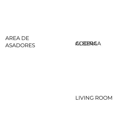
AREA DE
COCINA
ALBERCA
ASADORES
RECAMARA
LIVING ROOM