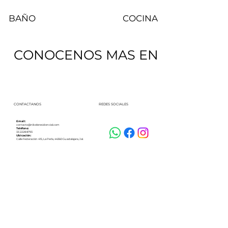
BAÑO
COCINA
CONOCENOS MAS EN
CONTACTANOS
REDES SOCIALES
Email:
contacto@nibeleresidencial.com
Teléfono:
33 2228 8793
Ubicación:
Calle Federación 415, La Perla, 44360 Guadalajara, Jal.